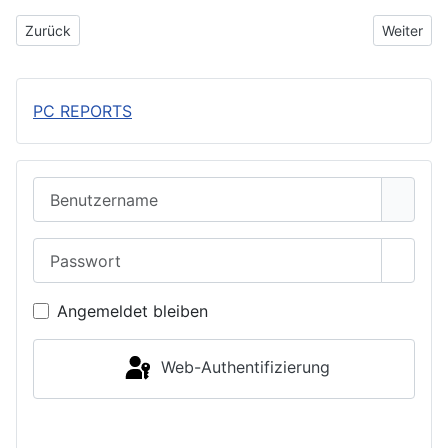
Vorheriger Beitrag: Kochkurs als Erlebnis: Kulinarische Events,
Nächster 
Zurück
Weiter
PC REPORTS
Benutzername
Passwort
Passwo
Angemeldet bleiben
Web-Authentifizierung
Anmelden