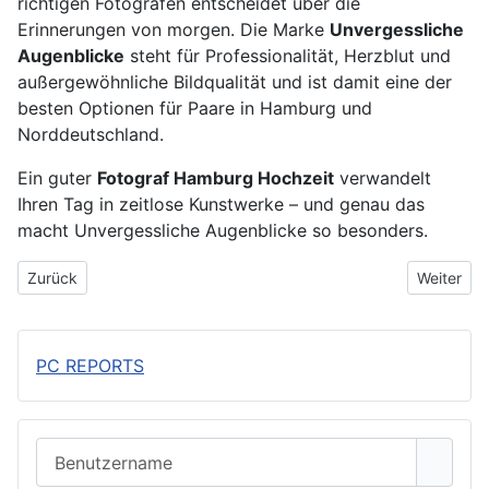
richtigen Fotografen entscheidet über die
Erinnerungen von morgen. Die Marke
Unvergessliche
Augenblicke
steht für Professionalität, Herzblut und
außergewöhnliche Bildqualität und ist damit eine der
besten Optionen für Paare in Hamburg und
Norddeutschland.
Ein guter
Fotograf Hamburg Hochzeit
verwandelt
Ihren Tag in zeitlose Kunstwerke – und genau das
macht Unvergessliche Augenblicke so besonders.
Vorheriger Beitrag: Plane deine Hochzeit – ganz einfach mit Hoc
Nächster 
Zurück
Weiter
PC REPORTS
Benutzername