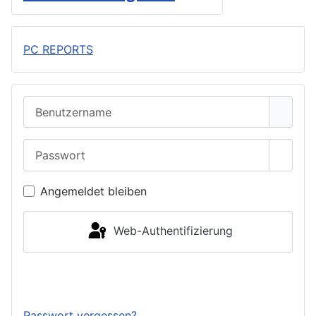
PC REPORTS
Benutzername
Passwort
Passwo
Angemeldet bleiben
Web-Authentifizierung
Anmelden
Passwort vergessen?